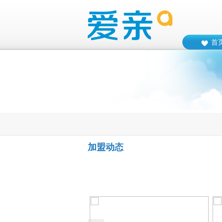
首
加盟动态
4
25
26
27
28
29
30
31
32
33
34
35
36