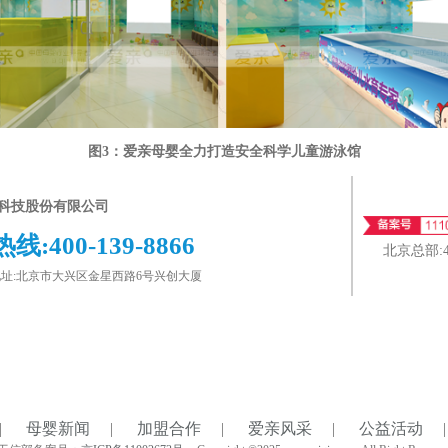
图3：爱亲母婴全力打造安全科学儿童游泳馆
科技股份有限公司
热线:
400-139-8866
北京总部:
址:北京市大兴区金星西路6号兴创大厦
|
母婴新闻
|
加盟合作
|
爱亲风采
|
公益活动
|