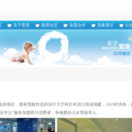
页
关于爱亲
新闻动态
加盟合作
形象展示
社
造的项目，拥有宽敞舒适的泳疗大厅和日本进口恒温地暖，24小时供热，
专业专注”服务加盟商与消费者，争做婴幼儿水育较早人。