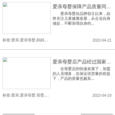
爱亲母婴保障产品质量同时积极参加公益事业诚信经营
爱亲母婴自品牌创立以来，始
终关注儿童健康发展，从企业自身
做起，不断加强自身的...
标签:爱亲,爱亲母婴,妈妈身边的育婴顾问
2022-04-21
爱亲母婴店产品经过国家质监局检测，保障产品安全
在母婴店的快速发展下，加盟
的人员增多，在保证供货量的前提
下，产品的质量也极其...
标签:爱亲,爱亲母婴,母婴,母婴店,aiqin,爱亲母婴生活馆
2022-04-19