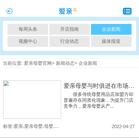
每周头条
开店指南
企业新闻
视频中心
行业动态
媒体报道
当前位置:
爱亲母婴官网>
新闻动态>
企业新闻
爱亲母婴与时俱进在市场竞争中脱颖而出
很多传统母婴用品店加盟方却
普遍存在同质化现象，为提升门店
竞争力，爱亲母婴从产...
标签:爱亲,爱亲母婴,母婴,母婴店,aiqin,爱亲母婴生活馆,增值服务
2022-04-27