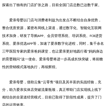
探索出了独有的门店扩张之路，目前全国门店总数已达数千家。
爱亲母婴以
门店与消费者利益为出发点
不断结合自身优势，
整合优质资源，
紧密布局线上渠道，通过数字化、智能化互联网
技术加身，研发了导购
、会员管理系统、培训系统、
进货
APP
FCB
系统、爱亲优选
等，加速了爱亲数字化进程，同时，集千余名
APP
三甲医院专家的爱亲爸妈课堂，也让爱亲更好地践行着
妈妈身边
“
的育婴顾问
这一使命。
爱亲母婴将进一步高成长快突破，将前瞻
”
性的营销模式落地执行，再续辉煌。
爱亲母婴
，借助云集
“云零售”项目及其丰富的实战经验，充
分，助力爱亲实体店突破流量瓶颈，真正帮助门店实现线上线下
相结合的全渠道经营模式，目前已取得了阶段性成果，提升了门
店的运营效率。