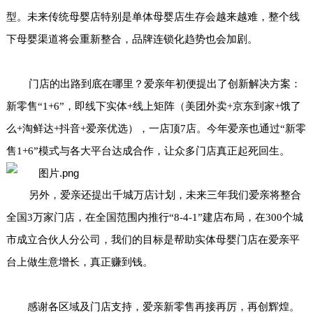
型。未来传统母婴店特别是单体母婴店生存会越来越难，整个线
下母婴渠道将会重新整合，品牌连锁化趋势也会加剧。
门店的出路到底在哪里？爱亲
年初便
提出了创新解决方案：
新零售
“1+6”，即线下实体+线上矩阵（美团外卖+京东到家+饿了
么+淘鲜达+抖音+爱亲优选），一店顶7店。今年爱亲也通过“新零
售1+6”模式与各大平台达成合作，让众多门店真正起死回生。
另外，爱亲还提出千城万店计划，未来三年我们爱亲将整合
全国
3万家门店，在全国范围内推行“8-4-1”建店布局，在300个城
市成立合伙人分公司，我们的目标是帮助实体母婴门店在爱亲平
台上做生意增长，真正赚到钱。
感谢各区域及门店支持，爱亲新零售再接再厉，再创辉煌
。