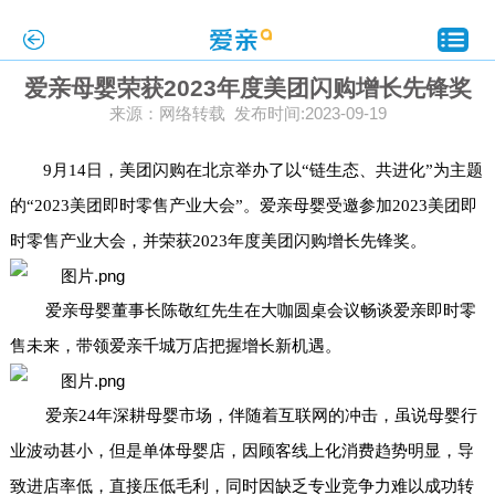
爱亲母婴荣获2023年度美团闪购增长先锋奖
来源：网络转载 发布时间:2023-09-19
9月14日，美团闪购在北京举办了以“链生态、共进化”为主题
的“2023美团即时零售产业大会”。爱亲母婴受邀参加
2023美团即
时零售产业大会，并
荣获
2023年度美团闪购增长先锋奖
。
爱亲母婴董事长陈敬红先生
在大咖圆桌会议畅谈爱亲即时零
售未来，带领爱亲千城万店把握增长新机遇
。
爱亲
24年深耕母婴市场，伴随着
互联网的冲击
，
虽说母婴行
业波动甚小，但是
单体母婴店，因顾客线上化消费趋势明显，导
致进店率低，直接压低毛利，同时因缺乏专业竞争力难以成功转