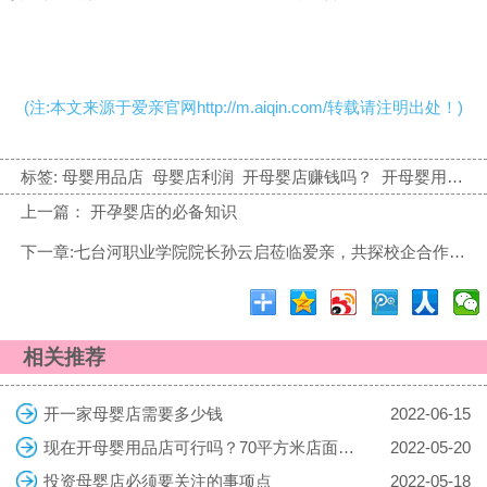
(注:本文来源于爱亲官网http://m.aiqin.com/转载请注明出处！)
标签:
母婴用品店
母婴店利润
开母婴店赚钱吗？
开母婴用品店
上一篇： 开孕婴店的必备知识
下一章:七台河职业学院院长孙云启莅临爱亲，共探校企合作共育复合型人才
相关推荐
开一家母婴店需要多少钱
2022-06-15
现在开母婴用品店可行吗？70平方米店面投资多少？
2022-05-20
投资母婴店必须要关注的事项点
2022-05-18