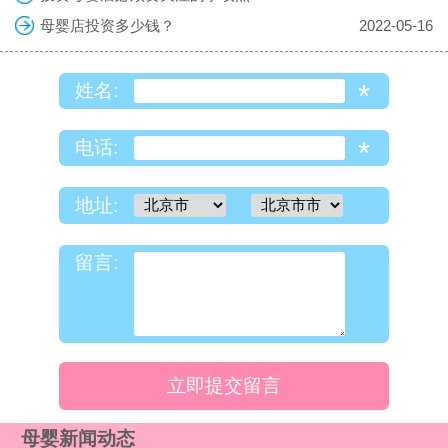
母婴店投资多少钱？
2022-05-16
*
姓名:
*
电话:
地址:
留言:
立即提交留言
母婴新闻动态