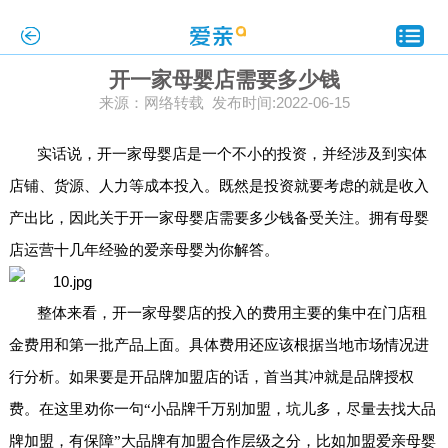
开一家母婴店需要多少钱
来源：网络转载 发布时间:2022-06-15
实话说，开一家母婴店是一个不小的投资，并经涉及到实体
店铺、货源、人力等成本投入。既然是投资就要
考虑的就是收入
产出比，因此关于开一家母婴店需要多少钱
备受关注。
拥有母婴
店运营十几年经验的爱亲母婴为你解答。
整体来看，开一家母婴店的投入的费用主要的集中在门店租
金费用和第一批产品上面。具体费用还应该根据当地市场情况进
行分析。
如果要是开品牌加盟店的话，
首当其冲就是
品牌授权
费
。
在这里劝你一句
“小品牌千万别加盟，坑儿多，尽量去找大品
牌加盟，有保障”大品牌有加盟合作层级之分，
比如
加盟
爱亲母婴