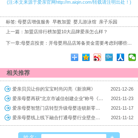
(注:本文来源于爱亲官网http://m.aiqin.com/转载请注明出处！)
标签:
母婴店增值服务
早教加盟
婴儿游泳馆
亲子乐园
上一篇：加盟店排行榜加盟10大品牌爱亲怎么样？
下一章:母婴店投资：开母婴用品店筹备资金需要考虑到哪些方面
相关推荐
爱亲贝贝让你的宝宝时尚闪亮《新浪网》
2021-12-26
爱亲母婴再获“北京市诚信创建企业”称号《中国食品安全网》
2021-11-23
爱亲母婴智慧门店转型升级母婴连锁新零售《MBA CHINA》
2021-11-17
爱亲母婴线上线下融合打通母婴行业壁垒《搜狐网》
2021-11-12
姓名: