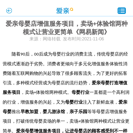
爱亲母婴店增值服务项目，卖场+体验馆两种
模式让营业更简单《网易新闻》
来源：网络转载 发布时间:2021-11-06
随着
后，
后成为母婴行业的消费主流，传统母婴店的经
90
00
营模式逐渐趋于劣势。消费者更倾向于多元化增值服务体验性消
费随着互联网购物的兴起导致了很多顾客流失，为了更好的拓客
引流，多种模式经营成为母婴店的流行趋势，
爱亲母婴打造增值
服务项目
，卖场
体验馆两种模式。
母婴行业
一直都是一个高利润
+
的行业，增值服务的兴起，又为
母婴行业
注入了新鲜血液，
爱亲
母婴
推出
早教加盟
，
婴儿游泳馆
，
亲子乐园
等等母婴店增值服务
项目，打破传统母婴卖场的单一，卖场
体验馆两种模式让营业更
+
简单。
爱亲母婴增值服务项目，让进母婴店的顾客感受到不一样